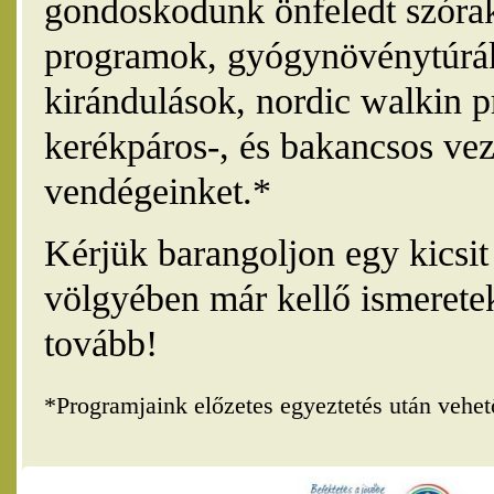
gondoskodunk önfeledt szórak
programok, gyógynövénytúrák
kirándulások, nordic walkin 
kerékpáros-, és bakancsos vez
vendégeinket.*
Kérjük barangoljon egy kicsi
völgyében már kellő ismerete
tovább!
*Programjaink előzetes egyeztetés után vehe