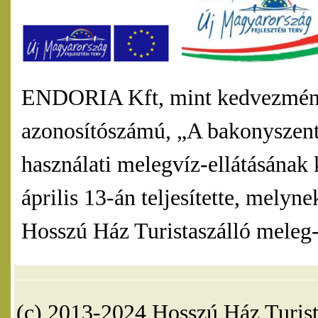
ENDORIA Kft, mint kedvezmény
azonosítószámú, „A bakonyszentl
használati melegvíz-ellátásának 
április 13-án teljesítette, mel
Hosszú Ház Turistaszálló meleg-v
(c) 2013-2024 Hosszú Ház Turist