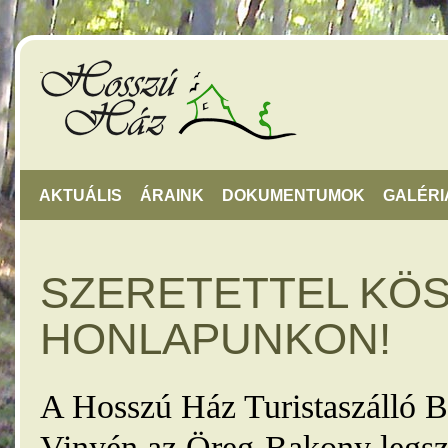
AKTUÁLIS
ÁRAINK
DOKUMENTUMOK
GALÉRI
SZERETETTEL KÖ
HONLAPUNKON!
A Hosszú Ház Turistaszálló B
Vinyén az Öreg-Bakony legsz