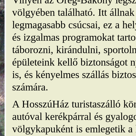
völgyében található. Itt álln
legmagasabb csúcsai, ez a he
és izgalmas programokat tarto
táborozni, kirándulni, sporto
épületeink kellő biztonságot
is, és kényelmes szállás bizt
számára.
A HosszúHáz turistaszálló kö
autóval kerékpárral és gyalog
völgykapuként is emlegetik a 