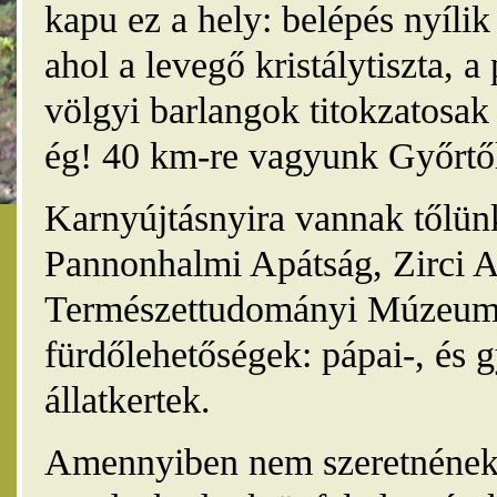
kapu ez a hely: belépés nyíli
ahol a levegő kristálytiszta, 
völgyi barlangok titokzatosak 
ég! 40 km-re vagyunk Győrtől
Karnyújtásnyira vannak tőlünk
Pannonhalmi Apátság, Zirci A
Természettudományi Múzeum,
fürdőlehetőségek: pápai-, és 
állatkertek.
Amennyiben nem szeretnének 4