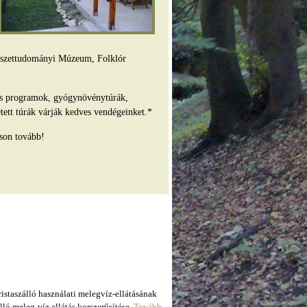
mészettudományi Múzeum, Folklór
es programok, gyógynövénytúrák,
tett túrák várják kedves vendégeinket.*
son tovább!
taszálló használati melegvíz-ellátásának
ló meleg-víz ellátás korszerűsítése.
Tovább