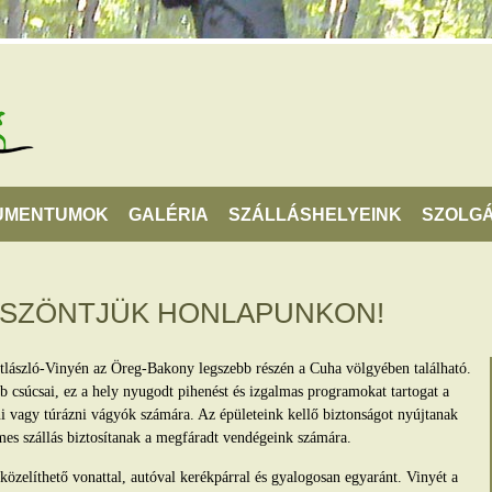
UMENTUMOK
GALÉRIA
SZÁLLÁSHELYEINK
SZOLGÁ
ÖSZÖNTJÜK HONLAPUNKON!
tlászló-Vinyén az Öreg-Bakony legszebb részén a Cuha völgyében található.
 csúcsai, ez a hely nyugodt pihenést és izgalmas programokat tartogat a
lni vagy túrázni vágyók számára. Az épületeink kellő biztonságot nyújtanak
mes szállás biztosítanak a megfáradt vendégeink számára.
zelíthető vonattal, autóval kerékpárral és gyalogosan egyaránt. Vinyét a