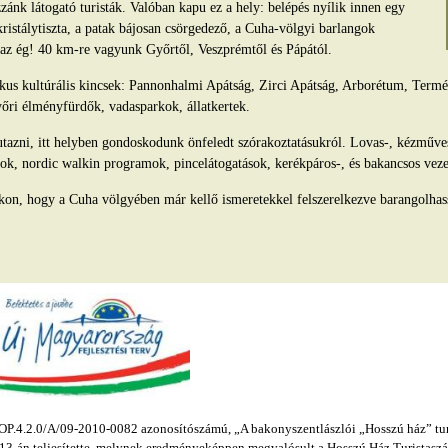
ánk látogató turisták. Valóban kapu ez a hely: belépés nyílik innen egy
kristálytiszta, a patak bájosan csörgedező, a Cuha-völgyi barlangok
s az ég! 40 km-re vagyunk Győrtől, Veszprémtől és Pápától.
tikus kultúrális kincsek: Pannonhalmi Apátság, Zirci Apátság, Arborétum, Ter
yőri élményfürdők, vadasparkok, állatkertek.
azni, itt helyben gondoskodunk önfeledt szórakoztatásukról. Lovas-, kézműv
ok, nordic walkin programok, pincelátogatások, kerékpáros-, és bakancsos veze
kon, hogy a Cuha völgyében már kellő ismeretekkel felszerelkezve barangolhas
.4.2.0/A/09-2010-0082 azonosítószámú, „A bakonyszentlászlói „Hosszú ház” turis
s 13-án teljesítette, melynek eredményeképpen megvalósult a Hosszú Ház Turistaszál