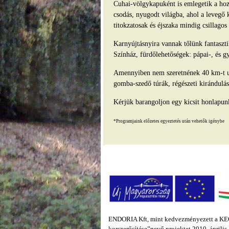
Cuhai-völgykapuként is emlegetik a hozz
csodás, nyugodt világba, ahol a levegő 
titokzatosak és éjszaka mindig csillago
Karnyújtásnyira vannak tőlünk fantasz
Színház, fürdőlehetőségek: pápai-, és g
Amennyiben nem szeretnének 40 km-t ut
gomba-szedő túrák, régészeti kirándulás
Kérjük barangoljon egy kicsit honlapun
*Programjaink előzetes egyeztetés után vehetők igénybe
ENDORIA Kft, mint kedvezményezett a KEOP
korszerűsítése”nevű projektet 2010. áprili