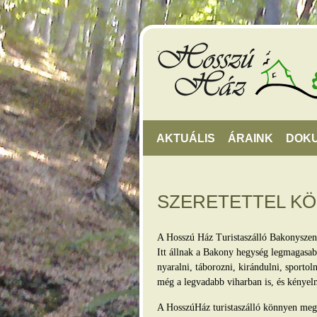
AKTUÁLIS
ÁRAINK
DOK
SZERETETTEL K
A Hosszú Ház Turistaszálló Bakonyszen
Itt állnak a Bakony hegység legmagasabb
nyaralni, táborozni, kirándulni, sporto
még a legvadabb viharban is, és kényel
A HosszúHáz turistaszálló könnyen megkö