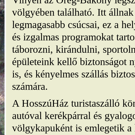
völgyében található. Itt álln
legmagasabb csúcsai, ez a he
és izgalmas programokat tarto
táborozni, kirándulni, sporto
épületeink kellő biztonságot
is, és kényelmes szállás bizt
számára.
A HosszúHáz turistaszálló kö
autóval kerékpárral és gyalog
völgykapuként is emlegetik a 