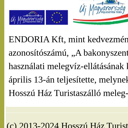
ENDORIA Kft, mint kedvezmény
azonosítószámú, „A bakonyszentl
használati melegvíz-ellátásának 
április 13-án teljesítette, mel
Hosszú Ház Turistaszálló meleg-v
(c) 2013-2024 Hosszú Ház Turist