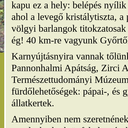
kapu ez a hely: belépés nyíli
ahol a levegő kristálytiszta, 
völgyi barlangok titokzatosak 
ég! 40 km-re vagyunk Győrtől
Karnyújtásnyira vannak tőlünk
Pannonhalmi Apátság, Zirci A
Természettudományi Múzeum,
fürdőlehetőségek: pápai-, és 
állatkertek.
Amennyiben nem szeretnének 4