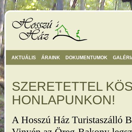
AKTUÁLIS
ÁRAINK
DOKUMENTUMOK
GALÉRI
SZERETETTEL KÖ
HONLAPUNKON!
A Hosszú Ház Turistaszálló B
Vinyén az Öreg-Bakony legsz