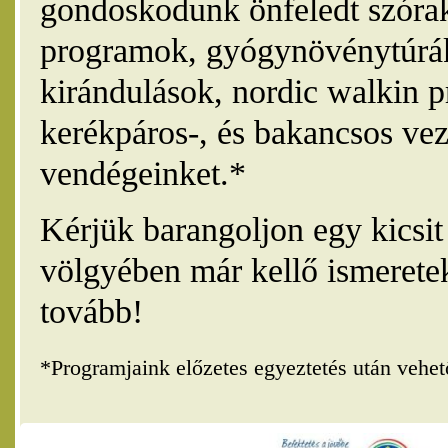
gondoskodunk önfeledt szórak
programok, gyógynövénytúrák
kirándulások, nordic walkin 
kerékpáros-, és bakancsos vez
vendégeinket.*
Kérjük barangoljon egy kicsi
völgyében már kellő ismerete
tovább!
*Programjaink előzetes egyeztetés után vehe