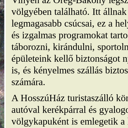
völgyében található. Itt álln
legmagasabb csúcsai, ez a he
és izgalmas programokat tarto
táborozni, kirándulni, sporto
épületeink kellő biztonságot
is, és kényelmes szállás bizt
számára.
A HosszúHáz turistaszálló kö
autóval kerékpárral és gyalog
völgykapuként is emlegetik a 