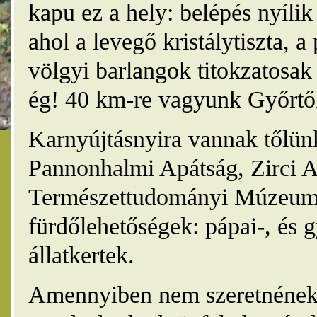
kapu ez a hely: belépés nyíli
ahol a levegő kristálytiszta, 
völgyi barlangok titokzatosak 
ég! 40 km-re vagyunk Győrtől
Karnyújtásnyira vannak tőlünk
Pannonhalmi Apátság, Zirci A
Természettudományi Múzeum,
fürdőlehetőségek: pápai-, és 
állatkertek.
Amennyiben nem szeretnének 4