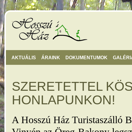
AKTUÁLIS
ÁRAINK
DOKUMENTUMOK
GALÉRI
SZERETETTEL KÖ
HONLAPUNKON!
A Hosszú Ház Turistaszálló B
Vinyén az Öreg-Bakony legsz