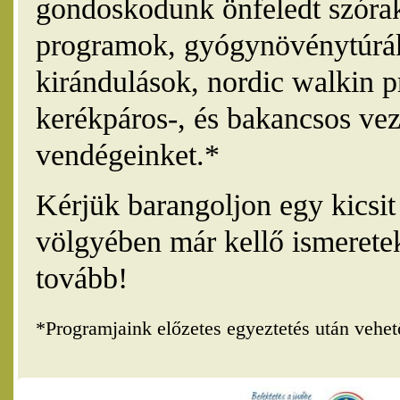
gondoskodunk önfeledt szórak
programok, gyógynövénytúrák
kirándulások, nordic walkin 
kerékpáros-, és bakancsos vez
vendégeinket.*
Kérjük barangoljon egy kicsi
völgyében már kellő ismerete
tovább!
*Programjaink előzetes egyeztetés után vehe