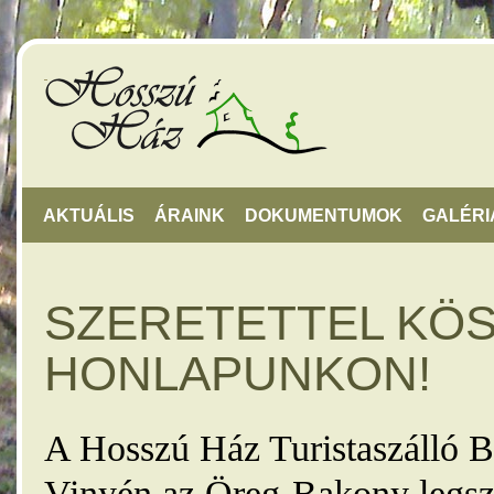
AKTUÁLIS
ÁRAINK
DOKUMENTUMOK
GALÉRI
SZERETETTEL KÖ
HONLAPUNKON!
A Hosszú Ház Turistaszálló B
Vinyén az Öreg-Bakony legsz