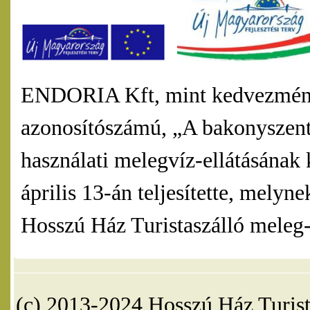
ENDORIA Kft, mint kedvezmény
azonosítószámú, „A bakonyszentl
használati melegvíz-ellátásának 
április 13-án teljesítette, mel
Hosszú Ház Turistaszálló meleg-v
(c) 2013-2024 Hosszú Ház Turist