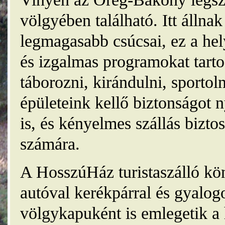
völgyében található. Itt álln
legmagasabb csúcsai, ez a he
és izgalmas programokat tarto
táborozni, kirándulni, sporto
épületeink kellő biztonságot
is, és kényelmes szállás bizt
számára.
A HosszúHáz turistaszálló kö
autóval kerékpárral és gyalog
völgykapuként is emlegetik a 