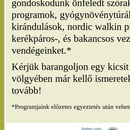
gondoskodunk önfeledt szórak
programok, gyógynövénytúrák
kirándulások, nordic walkin 
kerékpáros-, és bakancsos vez
vendégeinket.*
Kérjük barangoljon egy kicsi
völgyében már kellő ismerete
tovább!
*Programjaink előzetes egyeztetés után vehe