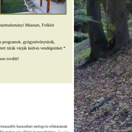
mészettudományi Múzeum, Folklór
es programok, gyógynövénytúrák,
tett túrák várják kedves vendégeinket.*
son tovább!
taszálló használati melegvíz-ellátásának
ló meleg-víz ellátás korszerűsítése.
Tovább