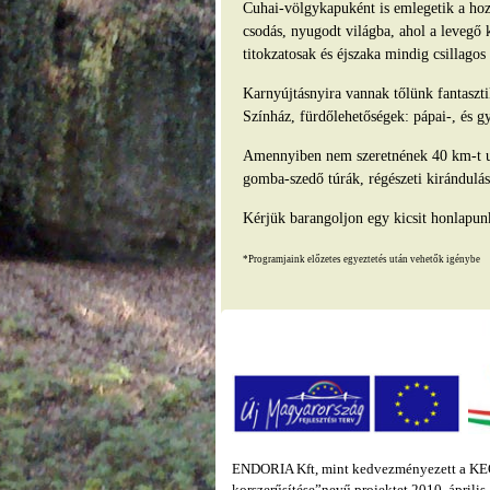
Cuhai-völgykapuként is emlegetik a hozz
csodás, nyugodt világba, ahol a levegő 
titokzatosak és éjszaka mindig csillago
Karnyújtásnyira vannak tőlünk fantasz
Színház, fürdőlehetőségek: pápai-, és g
Amennyiben nem szeretnének 40 km-t ut
gomba-szedő túrák, régészeti kirándulás
Kérjük barangoljon egy kicsit honlapun
*Programjaink előzetes egyeztetés után vehetők igénybe
ENDORIA Kft, mint kedvezményezett a KEOP
korszerűsítése”nevű projektet 2010. áprili