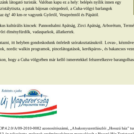
ánk látogató turisták. Valóban kapu ez a hely: belépés nyílik innen egy
kristálytiszta, a patak bájosan csörgedező, a Cuha-völgyi barlangok
s az ég! 40 km-re vagyunk Győrtől, Veszprémtől és Pápától.
tikus kultúrális kincsek: Pannonhalmi Apátság, Zirci Apátság, Arborétum, Ter
yőri élményfürdők, vadasparkok, állatkertek.
azni, itt helyben gondoskodunk önfeledt szórakoztatásukról. Lovas-, kézműv
ok, nordic walkin programok, pincelátogatások, kerékpáros-, és bakancsos veze
kon, hogy a Cuha völgyében már kellő ismeretekkel felszerelkezve barangolhas
.4.2.0/A/09-2010-0082 azonosítószámú, „A bakonyszentlászlói „Hosszú ház” turis
s 13-án teljesítette, melynek eredményeképpen megvalósult a Hosszú Ház Turistaszál