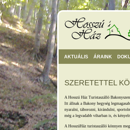
AKTUÁLIS
ÁRAINK
DOK
SZERETETTEL K
A Hosszú Ház Turistaszálló Bakonyszen
Itt állnak a Bakony hegység legmagasabb
nyaralni, táborozni, kirándulni, sporto
még a legvadabb viharban is, és kényel
A HosszúHáz turistaszálló könnyen megkö