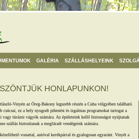
UMENTUMOK
GALÉRIA
SZÁLLÁSHELYEINK
SZOLGÁ
ÖSZÖNTJÜK HONLAPUNKON!
tlászló-Vinyén az Öreg-Bakony legszebb részén a Cuha völgyében található.
 csúcsai, ez a hely nyugodt pihenést és izgalmas programokat tartogat a
lni vagy túrázni vágyók számára. Az épületeink kellő biztonságot nyújtanak
mes szállás biztosítanak a megfáradt vendégeink számára.
zelíthető vonattal, autóval kerékpárral és gyalogosan egyaránt. Vinyét a