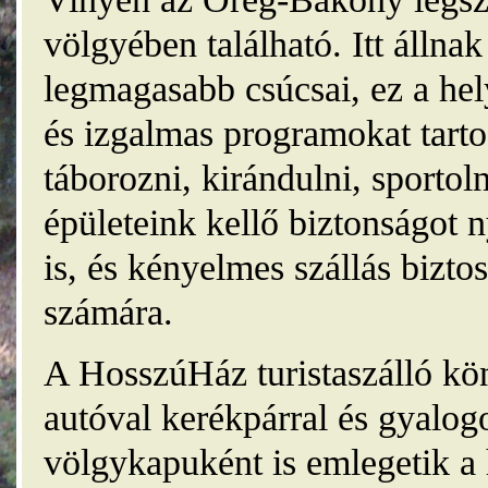
völgyében található. Itt álln
legmagasabb csúcsai, ez a he
és izgalmas programokat tarto
táborozni, kirándulni, sporto
épületeink kellő biztonságot
is, és kényelmes szállás bizt
számára.
A HosszúHáz turistaszálló kö
autóval kerékpárral és gyalog
völgykapuként is emlegetik a 