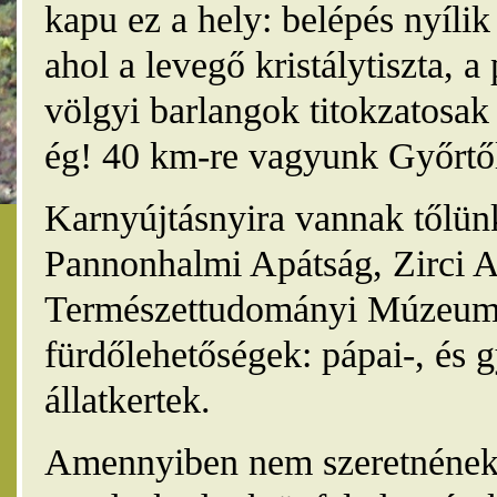
kapu ez a hely: belépés nyíli
ahol a levegő kristálytiszta, 
völgyi barlangok titokzatosak 
ég! 40 km-re vagyunk Győrtől
Karnyújtásnyira vannak tőlünk
Pannonhalmi Apátság, Zirci A
Természettudományi Múzeum,
fürdőlehetőségek: pápai-, és 
állatkertek.
Amennyiben nem szeretnének 4