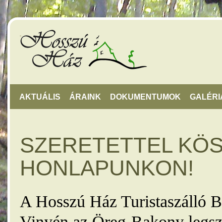
AKTUÁLIS
ÁRAINK
DOKUMENTUMOK
GALÉRI
SZERETETTEL KÖ
HONLAPUNKON!
A Hosszú Ház Turistaszálló B
Vinyén az Öreg-Bakony legsz