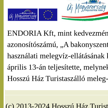
ENDORIA Kft, mint kedvezmény
azonosítószámú, „A bakonyszentl
használati melegvíz-ellátásának 
április 13-án teljesítette, mel
Hosszú Ház Turistaszálló meleg-v
(c) 2013-2024 Hosszú Ház Turist