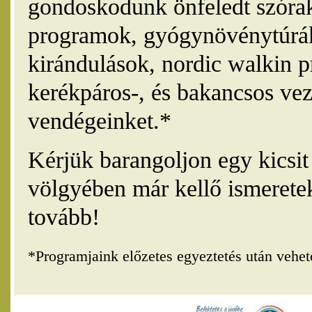
gondoskodunk önfeledt szórak
programok, gyógynövénytúrák
kirándulások, nordic walkin 
kerékpáros-, és bakancsos vez
vendégeinket.*
Kérjük barangoljon egy kicsi
völgyében már kellő ismerete
tovább!
*Programjaink előzetes egyeztetés után vehe