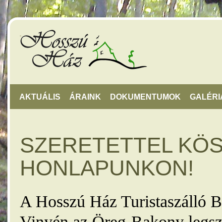
AKTUÁLIS
ÁRAINK
DOKUMENTUMOK
GALÉRI
SZERETETTEL KÖ
HONLAPUNKON!
A Hosszú Ház Turistaszálló B
Vinyén az Öreg-Bakony legsz