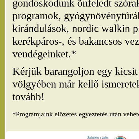
gondoskodunk önfeledt szórak
programok, gyógynövénytúrák
kirándulások, nordic walkin 
kerékpáros-, és bakancsos vez
vendégeinket.*
Kérjük barangoljon egy kicsi
völgyében már kellő ismerete
tovább!
*Programjaink előzetes egyeztetés után vehe