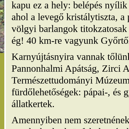
kapu ez a hely: belépés nyíli
ahol a levegő kristálytiszta, 
völgyi barlangok titokzatosak 
ég! 40 km-re vagyunk Győrtől
Karnyújtásnyira vannak tőlünk
Pannonhalmi Apátság, Zirci A
Természettudományi Múzeum,
fürdőlehetőségek: pápai-, és 
állatkertek.
Amennyiben nem szeretnének 4