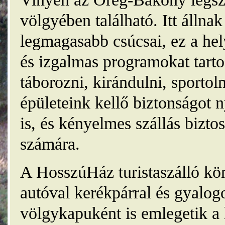
völgyében található. Itt álln
legmagasabb csúcsai, ez a he
és izgalmas programokat tarto
táborozni, kirándulni, sporto
épületeink kellő biztonságot
is, és kényelmes szállás bizt
számára.
A HosszúHáz turistaszálló kö
autóval kerékpárral és gyalog
völgykapuként is emlegetik a 