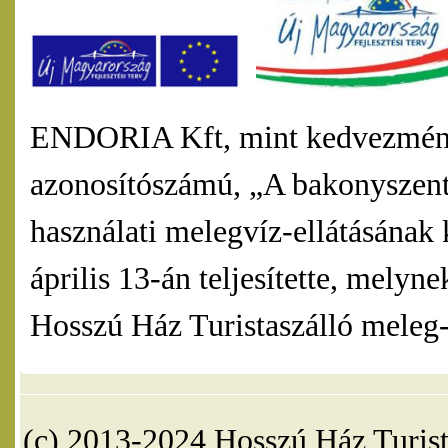
ENDORIA Kft, mint kedvezmény
azonosítószámú, „A bakonyszentl
használati melegvíz-ellátásának 
április 13-án teljesítette, mel
Hosszú Ház Turistaszálló meleg-v
(c) 2013-2024 Hosszú Ház Turist