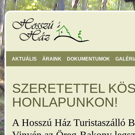
AKTUÁLIS
ÁRAINK
DOKUMENTUMOK
GALÉRI
SZERETETTEL KÖ
HONLAPUNKON!
A Hosszú Ház Turistaszálló B
Vinyén az Öreg-Bakony legsz