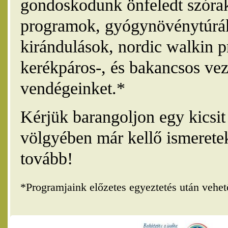
gondoskodunk önfeledt szórak
programok, gyógynövénytúrák
kirándulások, nordic walkin 
kerékpáros-, és bakancsos vez
vendégeinket.*
Kérjük barangoljon egy kicsi
völgyében már kellő ismerete
tovább!
*Programjaink előzetes egyeztetés után vehe