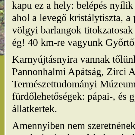
kapu ez a hely: belépés nyíli
ahol a levegő kristálytiszta, 
völgyi barlangok titokzatosak 
ég! 40 km-re vagyunk Győrtől
Karnyújtásnyira vannak tőlünk
Pannonhalmi Apátság, Zirci A
Természettudományi Múzeum,
fürdőlehetőségek: pápai-, és 
állatkertek.
Amennyiben nem szeretnének 4