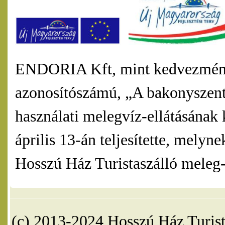
ENDORIA Kft, mint kedvezmény
azonosítószámú, „A bakonyszentl
használati melegvíz-ellátásának 
április 13-án teljesítette, mel
Hosszú Ház Turistaszálló meleg-v
(c) 2013-2024 Hosszú Ház Turist