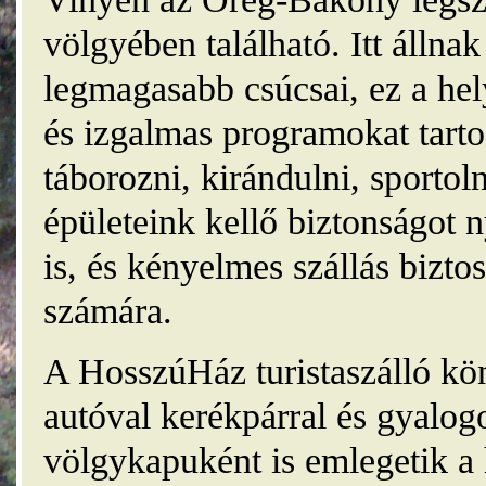
völgyében található. Itt álln
legmagasabb csúcsai, ez a he
és izgalmas programokat tarto
táborozni, kirándulni, sporto
épületeink kellő biztonságot
is, és kényelmes szállás bizt
számára.
A HosszúHáz turistaszálló kö
autóval kerékpárral és gyalog
völgykapuként is emlegetik a 