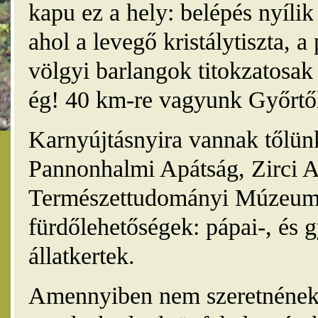
kapu ez a hely: belépés nyíli
ahol a levegő kristálytiszta, 
völgyi barlangok titokzatosak 
ég! 40 km-re vagyunk Győrtől
Karnyújtásnyira vannak tőlünk
Pannonhalmi Apátság, Zirci A
Természettudományi Múzeum,
fürdőlehetőségek: pápai-, és 
állatkertek.
Amennyiben nem szeretnének 4