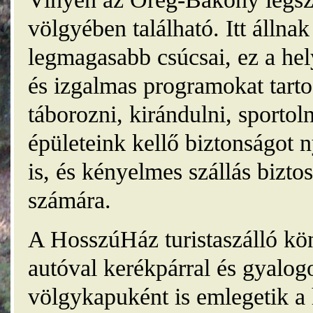
völgyében található. Itt álln
legmagasabb csúcsai, ez a he
és izgalmas programokat tarto
táborozni, kirándulni, sporto
épületeink kellő biztonságot
is, és kényelmes szállás bizt
számára.
A HosszúHáz turistaszálló kö
autóval kerékpárral és gyalog
völgykapuként is emlegetik a 