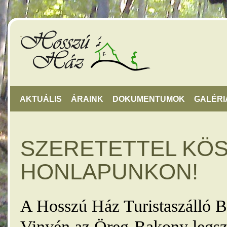
AKTUÁLIS
ÁRAINK
DOKUMENTUMOK
GALÉRI
SZERETETTEL KÖ
HONLAPUNKON!
A Hosszú Ház Turistaszálló B
Vinyén az Öreg-Bakony legsz