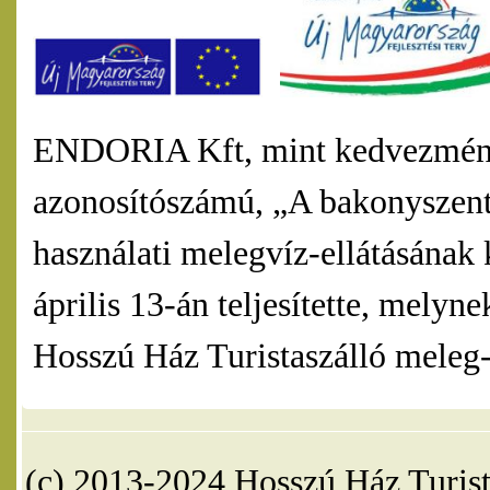
ENDORIA Kft, mint kedvezmény
azonosítószámú, „A bakonyszentl
használati melegvíz-ellátásának 
április 13-án teljesítette, mel
Hosszú Ház Turistaszálló meleg-v
(c) 2013-2024 Hosszú Ház Turist