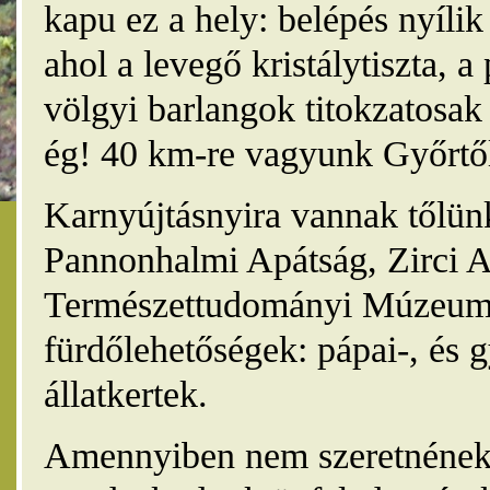
kapu ez a hely: belépés nyíli
ahol a levegő kristálytiszta, 
völgyi barlangok titokzatosak 
ég! 40 km-re vagyunk Győrtől
Karnyújtásnyira vannak tőlünk
Pannonhalmi Apátság, Zirci A
Természettudományi Múzeum,
fürdőlehetőségek: pápai-, és 
állatkertek.
Amennyiben nem szeretnének 4