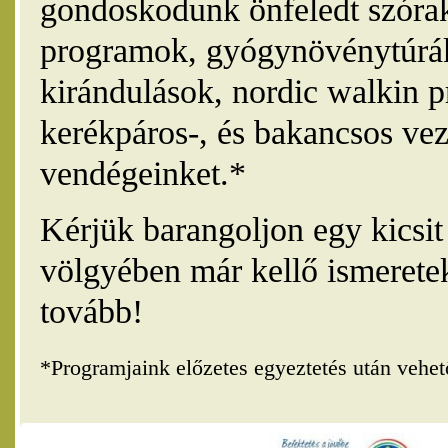
gondoskodunk önfeledt szórak
programok, gyógynövénytúrák
kirándulások, nordic walkin 
kerékpáros-, és bakancsos vez
vendégeinket.*
Kérjük barangoljon egy kicsi
völgyében már kellő ismerete
tovább!
*Programjaink előzetes egyeztetés után vehe