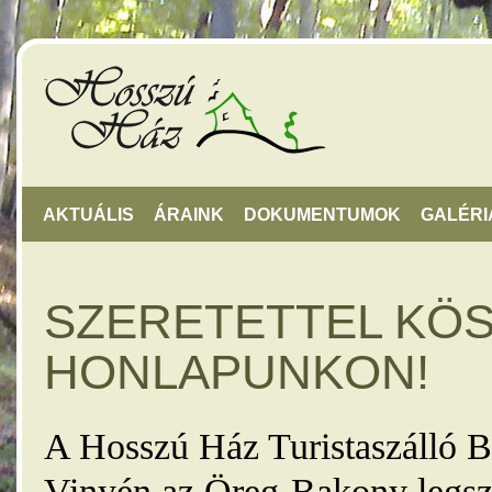
AKTUÁLIS
ÁRAINK
DOKUMENTUMOK
GALÉRI
SZERETETTEL KÖ
HONLAPUNKON!
A Hosszú Ház Turistaszálló B
Vinyén az Öreg-Bakony legsz