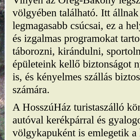
völgyében található. Itt álln
legmagasabb csúcsai, ez a he
és izgalmas programokat tarto
táborozni, kirándulni, sporto
épületeink kellő biztonságot
is, és kényelmes szállás bizt
számára.
A HosszúHáz turistaszálló kö
autóval kerékpárral és gyalog
völgykapuként is emlegetik a 