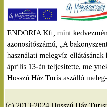
ENDORIA Kft, mint kedvezmény
azonosítószámú, „A bakonyszentl
használati melegvíz-ellátásának 
április 13-án teljesítette, mel
Hosszú Ház Turistaszálló meleg-v
(c) 2013-2024 Hosszú Ház Turist