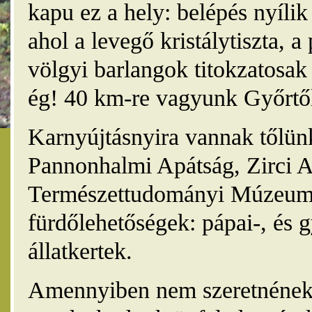
kapu ez a hely: belépés nyíli
ahol a levegő kristálytiszta, 
völgyi barlangok titokzatosak 
ég! 40 km-re vagyunk Győrtől
Karnyújtásnyira vannak tőlünk
Pannonhalmi Apátság, Zirci A
Természettudományi Múzeum,
fürdőlehetőségek: pápai-, és 
állatkertek.
Amennyiben nem szeretnének 4