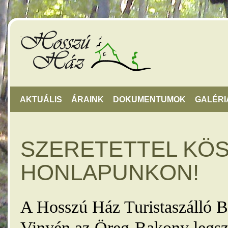
AKTUÁLIS
ÁRAINK
DOKUMENTUMOK
GALÉRI
SZERETETTEL KÖ
HONLAPUNKON!
A Hosszú Ház Turistaszálló B
Vinyén az Öreg-Bakony legsz