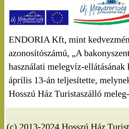
ENDORIA Kft, mint kedvezmény
azonosítószámú, „A bakonyszentl
használati melegvíz-ellátásának 
április 13-án teljesítette, mel
Hosszú Ház Turistaszálló meleg-v
(c) 2013-2024 Hosszú Ház Turist