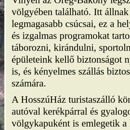
völgyében található. Itt álln
legmagasabb csúcsai, ez a he
és izgalmas programokat tarto
táborozni, kirándulni, sporto
épületeink kellő biztonságot
is, és kényelmes szállás bizt
számára.
A HosszúHáz turistaszálló kö
autóval kerékpárral és gyalog
völgykapuként is emlegetik a 