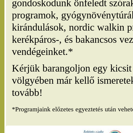
gondoskodunk önfeledt szórak
programok, gyógynövénytúrák
kirándulások, nordic walkin 
kerékpáros-, és bakancsos vez
vendégeinket.*
Kérjük barangoljon egy kicsi
völgyében már kellő ismerete
tovább!
*Programjaink előzetes egyeztetés után vehe