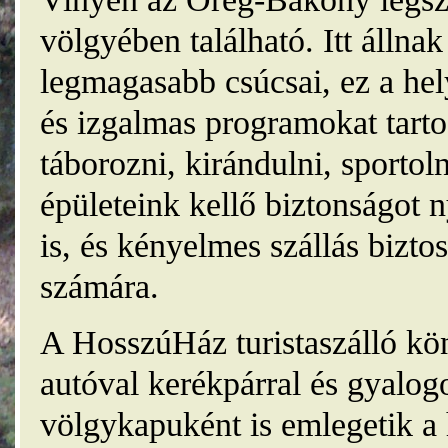
völgyében található. Itt álln
legmagasabb csúcsai, ez a he
és izgalmas programokat tarto
táborozni, kirándulni, sporto
épületeink kellő biztonságot
is, és kényelmes szállás bizt
számára.
A HosszúHáz turistaszálló kö
autóval kerékpárral és gyalog
völgykapuként is emlegetik a 