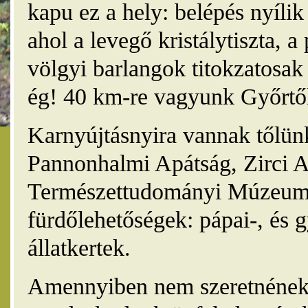
kapu ez a hely: belépés nyíli
ahol a levegő kristálytiszta, 
völgyi barlangok titokzatosak 
ég! 40 km-re vagyunk Győrtől
Karnyújtásnyira vannak tőlünk
Pannonhalmi Apátság, Zirci A
Természettudományi Múzeum,
fürdőlehetőségek: pápai-, és 
állatkertek.
Amennyiben nem szeretnének 4