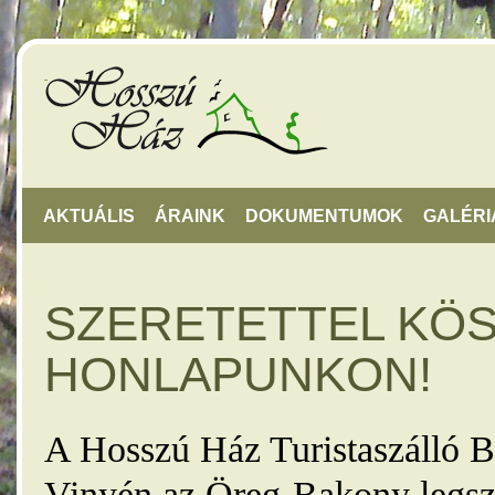
AKTUÁLIS
ÁRAINK
DOKUMENTUMOK
GALÉRI
SZERETETTEL KÖ
HONLAPUNKON!
A Hosszú Ház Turistaszálló B
Vinyén az Öreg-Bakony legsz