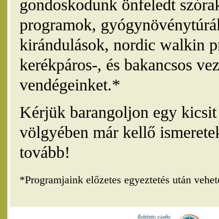
gondoskodunk önfeledt szórak
programok, gyógynövénytúrák
kirándulások, nordic walkin 
kerékpáros-, és bakancsos vez
vendégeinket.*
Kérjük barangoljon egy kicsi
völgyében már kellő ismerete
tovább!
*Programjaink előzetes egyeztetés után vehe