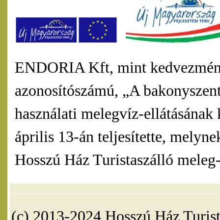
ENDORIA Kft, mint kedvezmény
azonosítószámú, „A bakonyszentl
használati melegvíz-ellátásának 
április 13-án teljesítette, mel
Hosszú Ház Turistaszálló meleg-v
(c) 2013-2024 Hosszú Ház Turist