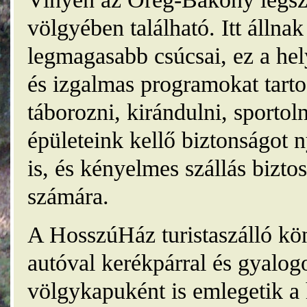
völgyében található. Itt álln
legmagasabb csúcsai, ez a he
és izgalmas programokat tarto
táborozni, kirándulni, sporto
épületeink kellő biztonságot
is, és kényelmes szállás bizt
számára.
A HosszúHáz turistaszálló kö
autóval kerékpárral és gyalog
völgykapuként is emlegetik a 