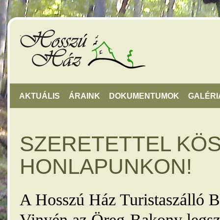
AKTUÁLIS
ÁRAINK
DOKUMENTUMOK
GALÉRI
SZERETETTEL KÖ
HONLAPUNKON!
A Hosszú Ház Turistaszálló B
Vinyén az Öreg-Bakony legsz