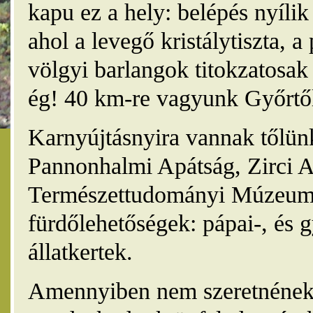
kapu ez a hely: belépés nyíli
ahol a levegő kristálytiszta, 
völgyi barlangok titokzatosak 
ég! 40 km-re vagyunk Győrtől
Karnyújtásnyira vannak tőlünk
Pannonhalmi Apátság, Zirci A
Természettudományi Múzeum,
fürdőlehetőségek: pápai-, és 
állatkertek.
Amennyiben nem szeretnének 4