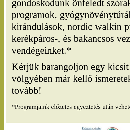
gondoskodunk önfeledt szórak
programok, gyógynövénytúrák
kirándulások, nordic walkin 
kerékpáros-, és bakancsos vez
vendégeinket.*
Kérjük barangoljon egy kicsi
völgyében már kellő ismerete
tovább!
*Programjaink előzetes egyeztetés után vehe