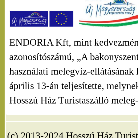
ENDORIA Kft, mint kedvezmény
azonosítószámú, „A bakonyszentl
használati melegvíz-ellátásának 
április 13-án teljesítette, mel
Hosszú Ház Turistaszálló meleg-v
(c) 2013-2024 Hosszú Ház Turist