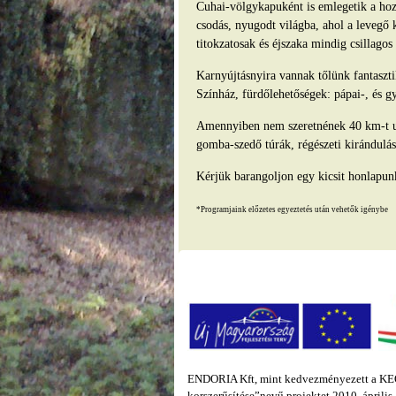
Cuhai-völgykapuként is emlegetik a hozz
csodás, nyugodt világba, ahol a levegő 
titokzatosak és éjszaka mindig csillago
Karnyújtásnyira vannak tőlünk fantasz
Színház, fürdőlehetőségek: pápai-, és g
Amennyiben nem szeretnének 40 km-t ut
gomba-szedő túrák, régészeti kirándulás
Kérjük barangoljon egy kicsit honlapun
*Programjaink előzetes egyeztetés után vehetők igénybe
ENDORIA Kft, mint kedvezményezett a KEOP
korszerűsítése”nevű projektet 2010. áprili