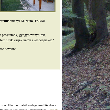
mészettudományi Múzeum, Folklór
es programok, gyógynövénytúrák,
tett túrák várják kedves vendégeinket.*
son tovább!
taszálló használati melegvíz-ellátásának
ló meleg-víz ellátás korszerűsítése.
Tovább