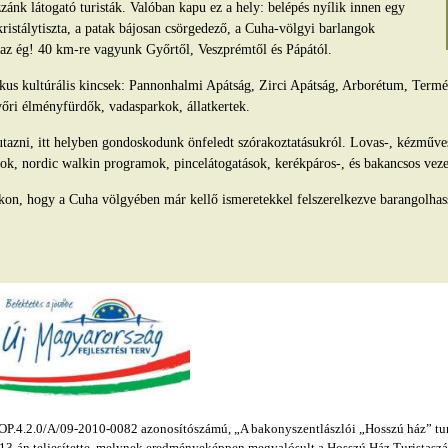
ánk látogató turisták. Valóban kapu ez a hely: belépés nyílik innen egy
kristálytiszta, a patak bájosan csörgedező, a Cuha-völgyi barlangok
s az ég! 40 km-re vagyunk Győrtől, Veszprémtől és Pápától.
tikus kultúrális kincsek: Pannonhalmi Apátság, Zirci Apátság, Arborétum, Ter
yőri élményfürdők, vadasparkok, állatkertek.
azni, itt helyben gondoskodunk önfeledt szórakoztatásukról. Lovas-, kézműv
ok, nordic walkin programok, pincelátogatások, kerékpáros-, és bakancsos veze
kon, hogy a Cuha völgyében már kellő ismeretekkel felszerelkezve barangolhas
.4.2.0/A/09-2010-0082 azonosítószámú, „A bakonyszentlászlói „Hosszú ház” turis
s 13-án teljesítette, melynek eredményeképpen megvalósult a Hosszú Ház Turistaszál