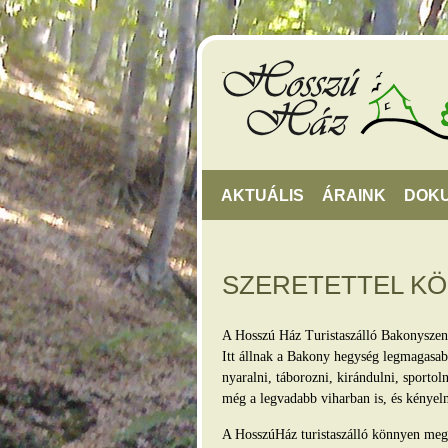
AKTUÁLIS
ÁRAINK
DOK
SZERETETTEL K
A Hosszú Ház Turistaszálló Bakonyszen
Itt állnak a Bakony hegység legmagasabb
nyaralni, táborozni, kirándulni, sporto
még a legvadabb viharban is, és kényel
A HosszúHáz turistaszálló könnyen megkö