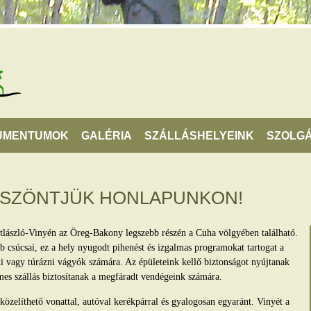
UMENTUMOK
GALÉRIA
SZÁLLÁSHELYEINK
SZOLGÁ
ÖSZÖNTJÜK HONLAPUNKON!
tlászló-Vinyén az Öreg-Bakony legszebb részén a Cuha völgyében található.
 csúcsai, ez a hely nyugodt pihenést és izgalmas programokat tartogat a
lni vagy túrázni vágyók számára. Az épületeink kellő biztonságot nyújtanak
mes szállás biztosítanak a megfáradt vendégeink számára.
zelíthető vonattal, autóval kerékpárral és gyalogosan egyaránt. Vinyét a