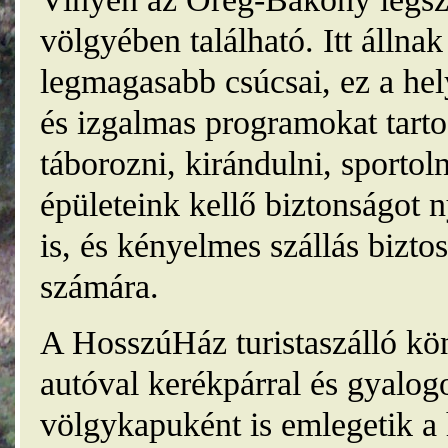
völgyében található. Itt álln
legmagasabb csúcsai, ez a he
és izgalmas programokat tarto
táborozni, kirándulni, sporto
épületeink kellő biztonságot
is, és kényelmes szállás bizt
számára.
A HosszúHáz turistaszálló kö
autóval kerékpárral és gyalog
völgykapuként is emlegetik a 