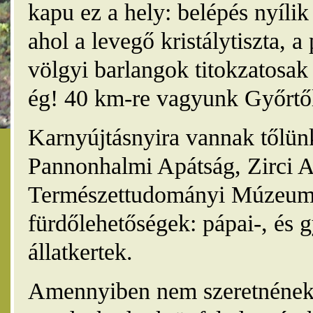
kapu ez a hely: belépés nyíli
ahol a levegő kristálytiszta, 
völgyi barlangok titokzatosak 
ég! 40 km-re vagyunk Győrtől
Karnyújtásnyira vannak tőlünk
Pannonhalmi Apátság, Zirci A
Természettudományi Múzeum,
fürdőlehetőségek: pápai-, és 
állatkertek.
Amennyiben nem szeretnének 4