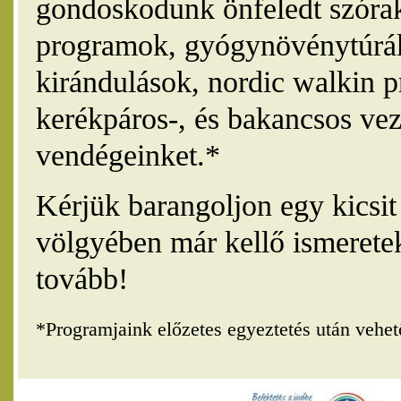
gondoskodunk önfeledt szórak
programok, gyógynövénytúrák
kirándulások, nordic walkin 
kerékpáros-, és bakancsos vez
vendégeinket.*
Kérjük barangoljon egy kicsi
völgyében már kellő ismerete
tovább!
*Programjaink előzetes egyeztetés után vehe