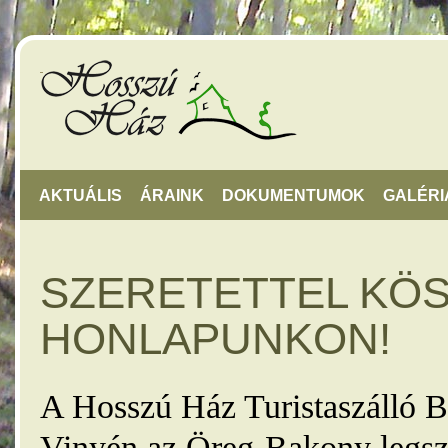
AKTUÁLIS
ÁRAINK
DOKUMENTUMOK
GALÉRI
SZERETETTEL KÖ
HONLAPUNKON!
A Hosszú Ház Turistaszálló B
Vinyén az Öreg-Bakony legsz