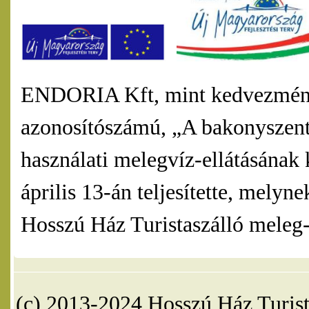
ENDORIA Kft, mint kedvezmény
azonosítószámú, „A bakonyszentl
használati melegvíz-ellátásának 
április 13-án teljesítette, mel
Hosszú Ház Turistaszálló meleg-v
(c) 2013-2024 Hosszú Ház Turist