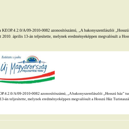
EOP.4.2.0/A/09-2010-0082 azonosítószámú, „A bakonyszentlászlói „Hosszú ház
et 2010. április 13-án teljesítette, melynek eredményeképpen megvalósult a Hoss
.4.2.0/A/09-2010-0082 azonosítószámú, „A bakonyszentlászlói „Hosszú ház” turis
s 13-án teljesítette, melynek eredményeképpen megvalósult a Hosszú Ház Turistaszál