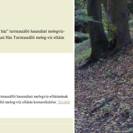
” turistaszálló használati melegvíz-
zú Ház Turistaszálló meleg-víz ellátás
taszálló használati melegvíz-ellátásának
ló meleg-víz ellátás korszerűsítése.
Tovább